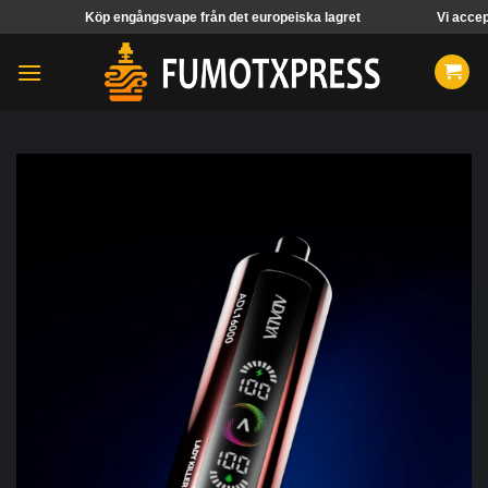
Hoppa
Köp engångsvape från det europeiska lagret
Vi accepterar beställ
över
innehåll