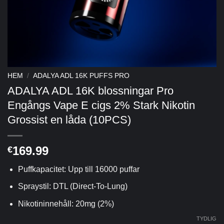
HEM
/
ADALYA ADL 16K PUFFS PRO
ADALYA ADL 16K blossningar Pro
Engångs Vape E cigs 2% Stark Nikotin
Grossist en låda (10PCS)
169.99
€
Puffkapacitet: Upp till 16000 puffar
Spraystil: DTL (Direct-To-Lung)
Nikotininnehåll: 20mg (2%)
TYDLIG