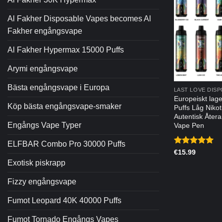
Al Fakher Disposable Vapes becomes Al
Fakher engångsvape
Al Fakher Hypermax 15000 Puffs
Arymi engångsvape
Bästa engångsvape i Europa
Europeiskt lage
Köp bästa engångsvape-smaker
Puffs Låg Nikot
Autentisk Åte
Engångs Vape Typer
Vape Pen
ELFBAR Combo Pro 30000 Puffs
Betygsatt
€
15.99
5.00
av 5
Exotisk piskrapp
Fizzy engångsvape
Fumot Leopard 40K 40000 Puffs
Fumot Tornado Engångs Vapes