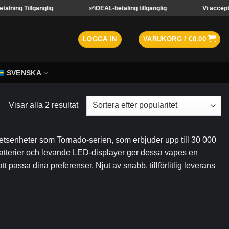
Tillgänglig
✅iDEAL-betaling tillgänglig
Vi accepterar be
LOGGA IN
VARUKORG /
€
0.00
SVENSKA
Visar alla 2 resultat
enheter som Tornado-serien, som erbjuder upp till 30 000
batterier och levande LED-displayer ger dessa vapes en
 passa dina preferenser. Njut av snabb, tillförlitlig leverans