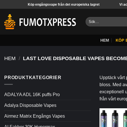
Hoppa
Köp engångsvape från det europeiska lagret
Vi acceptera
över
innehåll
Sök
efter:
HEM
KÖP 
HEM
/
LAST LOVE DISPOSABLE VAPES BECOME
PRODUKTKATEGORIER
Upptäck vårt
bloss. Med av
exceptionell u
ADALYA ADL 16K puffs Pro
från vårt euro
Adalya Disposable Vapes
Airmez Matrix Engångs Vapes
Al Fakher 30K Hypermax