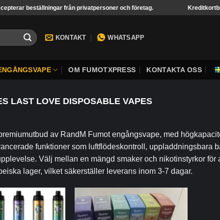
r beställningar från privatpersoner och företag.
Kreditkortbetalning 
KONTAKT
WHATSAPP
ENGÅNGSVAPE
OM FUMOTXPRESS
KONTAKTA OSS
S LAST LOVE DISPOSABLE VAPES
 premiumutbud av RandM Fumot engångsvape, med högkapacitets
ancerade funktioner som luftflödeskontroll, uppladdningsbara 
pplevelse. Välj mellan en mängd smaker och nikotinstyrkor för att
peiska lager, vilket säkerställer leverans inom 3-7 dagar.