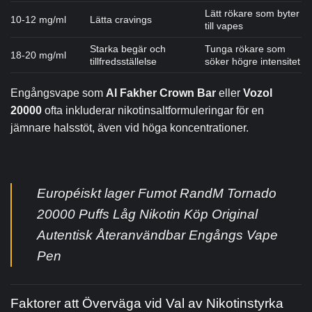
Lätt rökare som byter
10-12 mg/ml
Lätta cravings
till vapes
Starka begär och
Tunga rökare som
18-20 mg/ml
tillfredsställelse
söker högre intensitet
Engångsvape som
Al Fakher Crown Bar
eller
Vozol
20000
ofta inkluderar nikotinsaltformuleringar för en
jämnare halsstöt, även vid höga koncentrationer.
Européiskt lager Fumot RandM Tornado
20000 Puffs Låg Nikotin Köp Original
Autentisk Återanvändbar Engångs Vape
Pen
Faktorer att Överväga vid Val av Nikotinstyrka