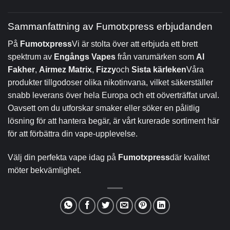
Sammanfattning av Fumotxpress erbjudanden
På
Fumotxpress
Vi är stolta över att erbjuda ett brett
spektrum av
Engångs Vapes
från varumärken som
Al
Fakher
,
Airmez Matrix
,
Fizzy
och
Sista kärleken
Våra
produkter tillgodoser olika nikotinvana, vilket säkerställer
snabb leverans över hela Europa och ett oöverträffat urval.
Oavsett om du utforskar smaker eller söker en pålitlig
lösning för att hantera begär, är vårt kurerade sortiment här
för att förbättra din vape-upplevelse.
Välj din perfekta vape idag på
Fumotxpress
där kvalitet
möter bekvämlighet.