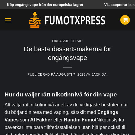
Hoppa
ngsvape från det europeiska lagret
Vi accepterar beställningar frå
över
innehåll
OKLASSIFICERAD
De bästa dessertsmakerna för
engångsvape
PUBLICERAD PÅ
AUGUSTI 7, 2025
AV
JACK DAI
Hur du väljer rätt nikotinnivå för din vape
Att välja rätt nikotinnivå är ett av de viktigaste besluten när
du börjar din resa med vaping, särskilt med
Engångs
Vapes
som
Al Fakher
eller
Randm Fumot
Nikotinstyrka
påverkar inte bara tillfredsställelsen utan hjälper också till
att hantera begär effektivt. Den här artikeln dykker djupt in i