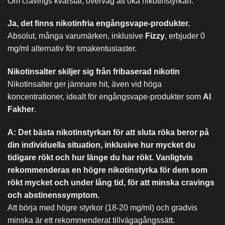
Om cravings kvarstår, överväg att öka nikotinstyrkan.
Ja, det finns nikotinfria engångsvape-produkter.
Absolut, många varumärken, inklusive
Fizzy
, erbjuder 0
mg/ml alternativ för smakentusiaster.
Nikotinsalter skiljer sig från fribaserad nikotin
Nikotinsalter ger jämnare hit, även vid höga
koncentrationer, idealt för engångsvape-produkter som
Al
Fakher
.
A: Det bästa nikotinstyrkan för att sluta röka beror på
din individuella situation, inklusive hur mycket du
tidigare rökt och hur länge du har rökt. Vanligtvis
rekommenderas en högre nikotinstyrka för dem som
rökt mycket och under lång tid, för att minska cravings
och abstinenssymptom.
Att börja med högre styrkor (18-20 mg/ml) och gradvis
minska är ett rekommenderat tillvägagångssätt.