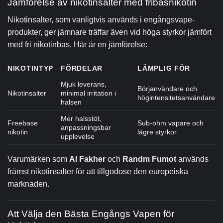
Jämförelse av nikotinsalter med fribasnikotin
Nikotinsalter, som vanligtvis används i engångsvape-
produkter, ger jämnare träffar även vid höga styrkor jämfört
med fri nikotinbas. Här är en jämförelse:
NIKOTINTYP
FÖRDELAR
LÄMPLIG FÖR
Mjuk leverans,
Börjanvändare och
Nikotinsalter
minimal irritation i
högintensitetsanvändare
halsen
Mer halsstöt,
Freebase
Sub-ohm vapare och
anpassningsbar
nikotin
lägre styrkor
upplevelse
Varumärken som
Al Fakher
och
Randm Fumot
används
främst nikotinsalter för att tillgodose den europeiska
marknaden.
Att Välja den Bästa Engångs Vapen för