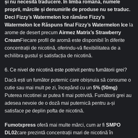
și nu necesită traducere. În limba română, numele
proprii, mărcile și denumirile de produse nu se traduc.
Deci Fizzy’s Watermelon Ice rămâne Fizzy’s
Watermelon Ice Răspuns final Fizzy’s Watermelon Ice
la
arome de desert precum
Airmez Matrix’s Strawberry
Cream
Fiecare profil de aromă este disponibil în diferite
concentrații de nicotină, oferindu-vă flexibilitatea de a
echilibra gustul și satisfacția de nicotină.
6. Ce nivel de nicotină este potrivit pentru fumătorii grei?
Dacă ești un fumător puternic care obișnuia să consume o
cutie sau mai mult pe zi, începând cu un
5% (50mg)
Puterea nicotinei ar putea fi mai potrivită. Fumătorii grei au
adesea nevoie de o doză mai puternică pentru a-și
satisface pe deplin pofta de nicotină.
Fumotxpress
oferă mai multe mărci, cum ar fi
SMPO
DL02
care prezintă concentrații mari de nicotină în