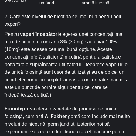
5% (50mg)
fumători
aromă intensă
2. Care este nivelul de nicotină cel mai bun pentru noii
vapori?
Pentru
vaperi începători
alegerea unei concentrații mai
mici de nicotină, cum ar fi
3%
(30mg) sau chiar
1.8%
(18mg) este adesea cea mai bună opțiune. Aceste
concentrații oferă suficientă nicotină pentru a satisface
pofta fără a supraîncărca utilizatorul. Deoarece vape-urile
de unică folosință sunt ușor de utilizat și au de obicei un
lichid electronic preumplut, această concentrație mai mică
este un punct de pornire sigur pentru cei care se
îndepărtează de țigări.
Fumotxpress
oferă o varietate de produse de unică
folosință, cum ar fi
Al Fakher
gamă care include mai multe
niveluri de nicotină, permițând utilizatorilor noi să
experimenteze ceea ce funcționează cel mai bine pentru