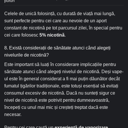
pufuri
Celele de unică folosință, cu durată de viață mai lungă,
sunt perfecte pentru cei care au nevoie de un aport
constant de nicotină pe tot parcursul zilei, în special pentru
cei care folosesc
5% nicotină
.
8. Există considerații de sănătate atunci când alegeți
nivelurile de nicotină?
Este important să luați în considerare implicațiile pentru
sănătate atunci când alegeți nivelul de nicotină. Deși vape-
ul este în general considerat a fi mai puțin dăunător decât
fumatul țigărilor tradiționale, este totuși esențial să evitați
consumul excesiv de nicotină. Dacă nu sunteți sigur ce
nivel de nicotină este potrivit pentru dumneavoastră,
începeți cu unul mai mic și creșteți treptat dacă este
necesar.
Pentru cei care caută un
experiență de vaporizare