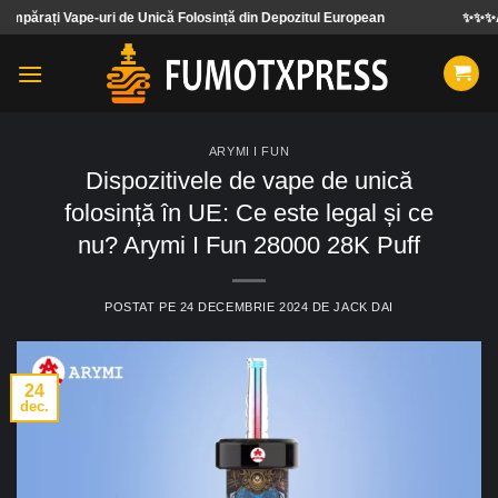
Treci
ri de Unică Folosință din Depozitul European
✨✨✨Acceptăm comenzi 
la
conținut
ARYMI I FUN
Dispozitivele de vape de unică
folosință în UE: Ce este legal și ce
nu? Arymi I Fun 28000 28K Puff
POSTAT PE
24 DECEMBRIE 2024
DE
JACK DAI
24
dec.