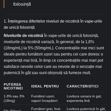
folosință
1. Înțelegerea diferitelor niveluri de nicotină în vape-urile
de unică folosință
Nivelurile de nicotină
În vape-urile de unică folosință,
nivelurile de nicotină variază, în general, de la 1,8%
(18mg/mL) la 5% (50mg/mL). Concentrațiile mai mici sunt
ideale pentru fumătorii ușori sau pentru cei care doresc o
experiență mai lină, în timp ce concentrațiile mai mari pot
satisface nevoile celor care au nevoie de o senzație mai
puternică în gât sau sunt obișnuiți să fumeze mult.
PUTEREA
IDEAL PENTRU
CARACTERISTICI
NICOTINEI
1.8% sau 3%
Fumători ușori,
Lovitura usoara in gat,
(18mg)
vapori începători
experienta lină
Fumători grei, fost-
Lovitura puternică în gât,