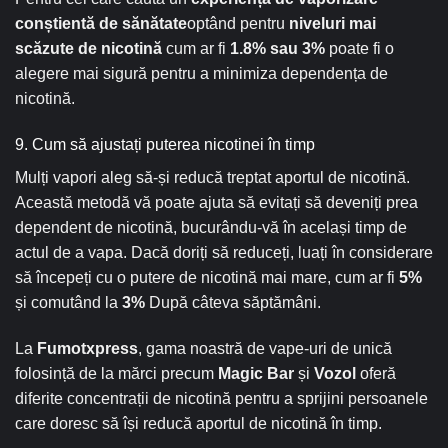
conștientă de sănătate
optând pentru
niveluri mai
scăzute de nicotină
cum ar fi
1.8% sau 3%
poate fi o
alegere mai sigură pentru a minimiza dependența de
nicotină.
9. Cum să ajustați puterea nicotinei în timp
Mulți vapori aleg să-și reducă treptat aportul de nicotină.
Această metodă vă poate ajuta să evitați să deveniți prea
dependent de nicotină, bucurându-vă în același timp de
actul de a vapa. Dacă doriți să reduceți, luați în considerare
să începeți cu o putere de nicotină mai mare, cum ar fi
5%
și comutând la
3%
După câteva săptămâni.
La
Fumotxpress
, gama noastră de vape-uri de unică
folosință de la mărci precum
Magic Bar
și
Vozol
oferă
diferite concentrații de nicotină pentru a sprijini persoanele
care doresc să își reducă aportul de nicotină în timp.