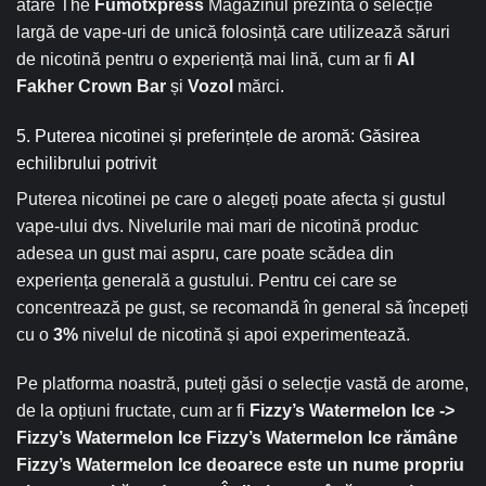
atare The
Fumotxpress
Magazinul prezintă o selecție
largă de vape-uri de unică folosință care utilizează săruri
de nicotină pentru o experiență mai lină, cum ar fi
Al
Fakher Crown Bar
și
Vozol
mărci.
5. Puterea nicotinei și preferințele de aromă: Găsirea
echilibrului potrivit
Puterea nicotinei pe care o alegeți poate afecta și gustul
vape-ului dvs. Nivelurile mai mari de nicotină produc
adesea un gust mai aspru, care poate scădea din
experiența generală a gustului. Pentru cei care se
concentrează pe gust, se recomandă în general să începeți
cu o
3%
nivelul de nicotină și apoi experimentează.
Pe platforma noastră, puteți găsi o selecție vastă de arome,
de la opțiuni fructate, cum ar fi
Fizzy’s Watermelon Ice ->
Fizzy’s Watermelon Ice Fizzy’s Watermelon Ice rămâne
Fizzy’s Watermelon Ice deoarece este un nume propriu