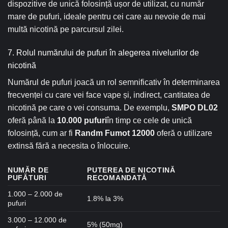
dispozitive de unică folosință ușor de utilizat, cu număr
mare de pufuri, ideale pentru cei care au nevoie de mai
multă nicotină pe parcursul zilei.
7. Rolul numărului de pufuri în alegerea nivelurilor de
nicotină
Numărul de pufuri joacă un rol semnificativ în determinarea
frecvenței cu care vei face vape și, indirect, cantitatea de
nicotină pe care o vei consuma. De exemplu,
SMPO DL02
oferă până la
10.000 pufuri
în timp ce cele de unică
folosință, cum ar fi
Randm Fumot 12000
oferă o utilizare
extinsă fără a necesita o înlocuire.
NUMĂR DE
PUTEREA DE NICOTINĂ
PUFĂTURI
RECOMANDATĂ
1.000 – 2.000 de
1.8% la 3%
pufuri
3.000 – 12.000 de
5% (50mg)