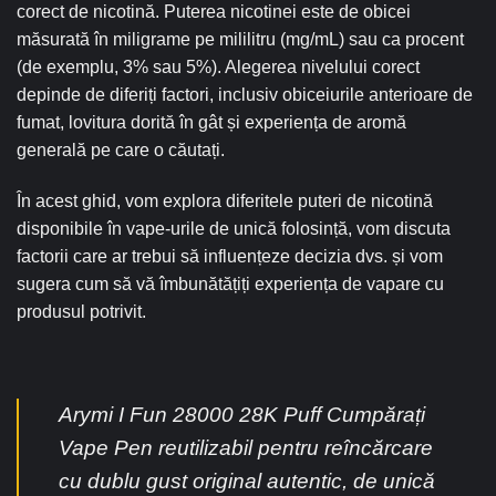
corect de nicotină. Puterea nicotinei este de obicei
măsurată în miligrame pe mililitru (mg/mL) sau ca procent
(de exemplu, 3% sau 5%). Alegerea nivelului corect
depinde de diferiți factori, inclusiv obiceiurile anterioare de
fumat, lovitura dorită în gât și experiența de aromă
generală pe care o căutați.
În acest ghid, vom explora diferitele puteri de nicotină
disponibile în vape-urile de unică folosință, vom discuta
factorii care ar trebui să influențeze decizia dvs. și vom
sugera cum să vă îmbunătățiți experiența de vapare cu
produsul potrivit.
Arymi I Fun 28000 28K Puff Cumpărați
Vape Pen reutilizabil pentru reîncărcare
cu dublu gust original autentic, de unică