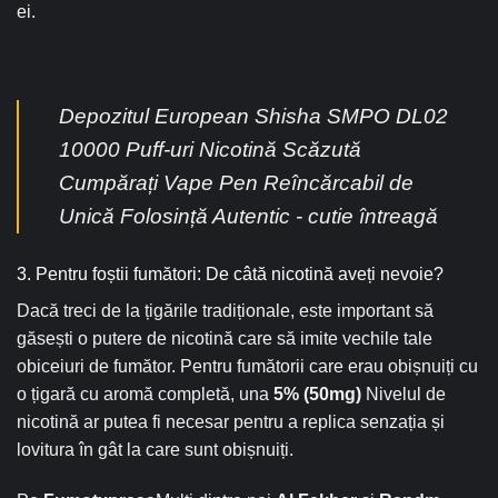
ei.
Depozitul European Shisha SMPO DL02
10000 Puff-uri Nicotină Scăzută
Cumpărați Vape Pen Reîncărcabil de
Unică Folosință Autentic - cutie întreagă
3. Pentru foștii fumători: De câtă nicotină aveți nevoie?
Dacă treci de la țigările tradiționale, este important să
găsești o putere de nicotină care să imite vechile tale
obiceiuri de fumător. Pentru fumătorii care erau obișnuiți cu
o țigară cu aromă completă, una
5% (50mg)
Nivelul de
nicotină ar putea fi necesar pentru a replica senzația și
lovitura în gât la care sunt obișnuiți.