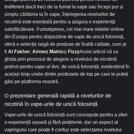
Indiferent dacă treci de la fumat la vape sau începi pur și
simplu călătoria ta în vape, înțelegerea nivelurilor de
nicotină este esențială pentru a asigura o experiență
satisfăcătoare. Fumotxpress, cel mai mare retailer online
din Europa pentru dispozitive de vape de unică folosință,
oferă o selecție largă de produse de înaltă calitate, cum ar
fi
Al Fakher
,
Airmez Matrix
și
Fizzy
Acest articol vă va
ghida prin procesul de alegere a nivelului de nicotină
potrivit pentru vape-ul dvs. de unică folosință, evidențiind în
același timp unele dintre produsele de top pe care le puteți
găsi pe platforma noastră.
O prezentare generală rapidă a nivelurilor de
nicotină în vape-urile de unică folosință
Vape-urile de unică folosință sunt concepute pentru a oferi
o experiență ușoară și fără probleme, dar un aspect al
vapingului care poate fi confuz este selectarea nivelului