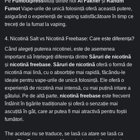
Pe
Fumotxpress
Mulți dintre noi
Al Fakher
și
Randm
Fumot
Vape-urile de unică folosință oferă această putere,
asigurând o experiență de vaping satisfăcătoare în timp ce
treceți de la fumat la vaping.
4. Nicotină Salt vs Nicotină Freebase: Care este diferența?
Când alegeți puterea nicotinei, este de asemenea
important să înțelegeți diferența dintre
Săruri de nicotină
și
nicotină freebase
.
Săruri de nicotină
oferă o formă de
nicotină mai lină, cu o absorbție mai rapidă, făcându-le
ideale pentru vape-urile de unică folosință. Ele oferă o
experiență de nicotină mai intensă, cu mai puțină iritare a
gâtului. Pe de altă parte,
nicotină freebase
este frecvent
întâlnit în țigările tradiționale și oferă o senzație mai
ascuțită în gât, care ar putea fi mai atractivă pentru foștii
fumători.
The același nu se traduce, se lasă ca atare se lasă ca