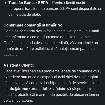
Transfer Bancar SEPA
– Pentru clienții noștri
europeni, transferurile bancare SEPA sunt disponibile și
ca metodă de plată.
Confirmare comandă și urmărire:
Odată ce comanda dvs. a fost plasată, veți primi un e-mail
de confirmare a comenzii cu toate detaliile relevante.
Odată ce comanda dvs. este expediată, vă vom trimite un
număr de urmărire astfel încât să puteți urmări parcursul
acesteia.
Asistență Clienți:
Dacă aveți întrebări sau probleme legate de comanda dvs.,
expediere sau orice alt aspect al achiziției dvs., vă rugăm
să nu ezitați să contactați echipa noastră de servicii clienți
la
info@fumotxpress.de
Ne străduim să răspundem la
toate întrebările cât mai repede posibil, de obicei în termen
de 1 zi lucrătoare.