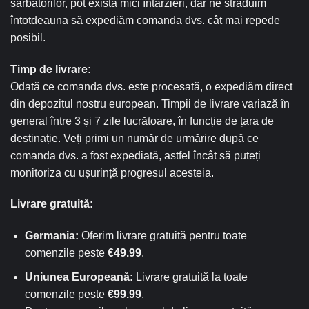
sărbătorilor, pot exista mici întârzieri, dar ne străduim
întotdeauna să expediăm comanda dvs. cât mai repede
posibil.
Timp de livrare:
Odată ce comanda dvs. este procesată, o expediăm direct
din depozitul nostru european. Timpii de livrare variază în
general între 3 și 7 zile lucrătoare, în funcție de țara de
destinație. Veți primi un număr de urmărire după ce
comanda dvs. a fost expediată, astfel încât să puteți
monitoriza cu ușurință progresul acesteia.
Livrare gratuită:
Germania:
Oferim livrare gratuită pentru toate
comenzile peste
€49.99
.
Uniunea Europeană:
Livrare gratuită la toate
comenzile peste
€99.99
.