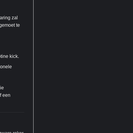
aring zal
egemoet te
tine kick.
ionele
ie
f een