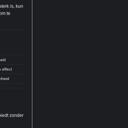
terk is, kun
 om te
eid
 effect
enheid
iedt zonder