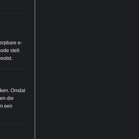
erpbare e-
ode stelt
ootst.
roken. Omdat
en die
om een