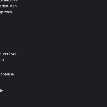
 zware roker
ieden. Aan
 op zoek
t. Veel van
een
ionele e-
de