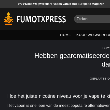
Ga
✨✨Koop Wegwerpbare Vapes vanuit Het Europese Magazijn
We ac
naar
inhoud
Zoeken
naar:
HOME
KOOP WEGWERPBA
LAAT
Hebben gearomatiseerde
da
GEPLAATST 
Hoe het juiste nicotine niveau voor je vape te k
Het vapen is snel een van de meest populaire alternatieven