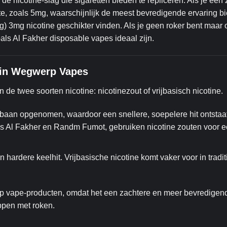
de nicotine-slag die sigaretten bieden te repliceren. Als je een
kte, zoals 5mg, waarschijnlijk de meest bevredigende ervaring b
ag) 3mg nicotine geschikter vinden. Als je geen roker bent maar
als Al Fakher disposable vapes ideaal zijn.
e in Wegwerp Vapes
e twee soorten nicotine: nicotinezout of vrijbasisch nicotine.
oedbaan opgenomen, waardoor een snellere, soepelere hit ontstaa
s Al Fakher en Randm Fumot, gebruiken nicotine zouten voor 
n hardere keelhit. Vrijbasische nicotine komt vaker voor in tradit
p vape-producten, omdat het een zachtere en meer bevredigen
ppen met roken.