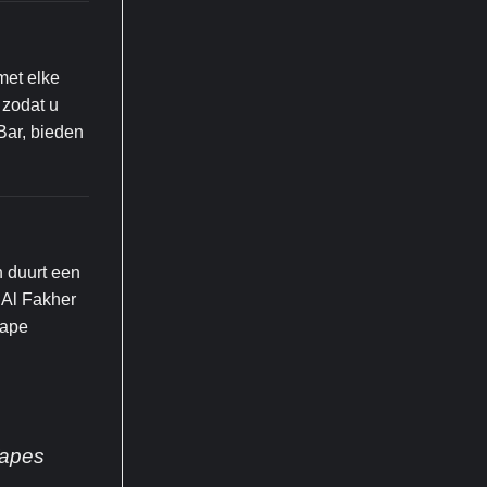
met elke
 zodat u
Bar, bieden
n duurt een
 Al Fakher
vape
Vapes