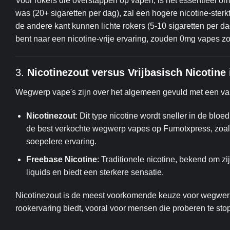
Voor rokers die overstappen op vapen, is het essentieel om 
was (20+ sigaretten per dag), zal een hogere nicotine-ster
de andere kant kunnen lichte rokers (5-10 sigaretten per d
bent naar een nicotine-vrije ervaring, zouden 0mg vapes zo
3.
Nicotinezout versus Vrijbasisch Nicotin
Wegwerp vape's zijn over het algemeen gevuld met een van d
Nicotinezout
: Dit type nicotine wordt sneller in de bl
de best verkochte wegwerp vapes op Fumotxpress, zoal
soepelere ervaring.
Freebase Nicotine
: Traditionele nicotine, bekend om zij
liquids en biedt een sterkere sensatie.
Nicotinezout is de meest voorkomende keuze voor wegwer
rookervaring biedt, vooral voor mensen die proberen te sto