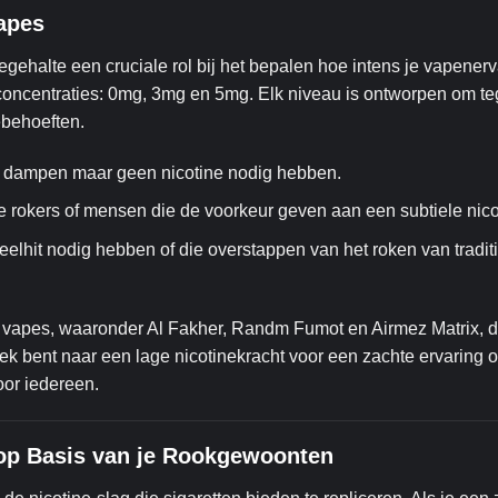
apes
gehalte een cruciale rol bij het bepalen hoe intens je vapenerv
concentraties: 0mg, 3mg en 5mg. Elk niveau is ontworpen om t
ebehoeften.
et dampen maar geen nicotine nodig hebben.
hte rokers of mensen die de voorkeur geven aan een subtiele nico
eelhit nodig hebben of die overstappen van het roken van tradit
vapes, waaronder Al Fakher, Randm Fumot en Airmez Matrix, d
k bent naar een lage nicotinekracht voor een zachte ervaring o
oor iedereen.
n op Basis van je Rookgewoonten