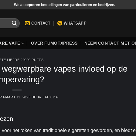
cepteren bestellingen van particulieren en bedrijven.
Betaling met 
CONTACT
WHATSAPP
RE VAPE
OVER FUMOTXPRESS
NEEM CONTACT MET O
STE LIEFDE 20000 PUFFS
 wegwerpbare vapes invloed op de
mpervaring?
OP
MAART 11, 2025
DEUR
JACK DAI
iezen
 voor het roken van traditionele sigaretten geworden, en biedt 