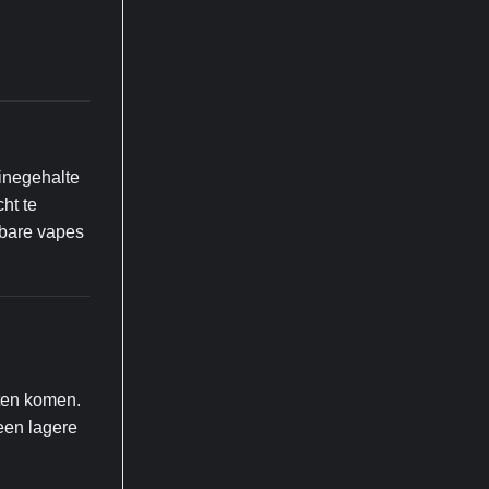
tinegehalte
ht te
pbare vapes
aten komen.
een lagere