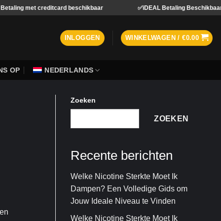
creditcard beschikbaar
✅iDEAL Betaling Beschikbaar
W
INLOGGEN
WINKELWAGEN /
€
0.00
NS OP
NEDERLANDS
Zoeken
ZOEKEN
Recente berichten
Welke Nicotine Sterkte Moet Ik
Dampen? Een Volledige Gids om
Jouw Ideale Niveau te Vinden
een
Welke Nicotine Sterkte Moet Ik