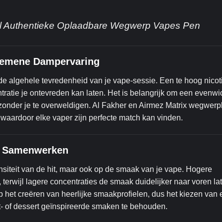
el Authentieke Oplaadbare Wegwerp Vapes Pen
lgemene Dampervaring
p de algehele tevredenheid van je vape-sessie. Een te hoog nico
ntratie je ontevreden kan laten. Het is belangrijk om een evenwic
ert zonder je te overweldigen. Al Fakher en Airmez Matrix wegwer
 waardoor elke vaper zijn perfecte match kan vinden.
Ze Samenwerken
ensiteit van de hit, maar ook op de smaak van je vape. Hogere
erwijl lagere concentraties de smaak duidelijker naar voren l
p het creëren van heerlijke smaakprofielen, dus het kiezen van 
t- of dessert geïnspireerde smaken te behouden.