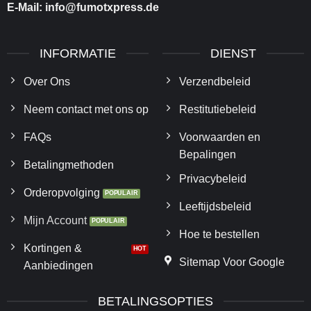
E-Mail:
info@fumotxpress.de
INFORMATIE
DIENST
Over Ons
Verzendbeleid
Neem contact met ons op
Restitutiebeleid
FAQs
Voorwaarden en
Bepalingen
Betalingmethoden
Privacybeleid
Orderopvolging
Leeftijdsbeleid
Mijn Account
Hoe te bestellen
Kortingen &
Sitemap Voor Google
Aanbiedingen
BETALINGSOPTIES