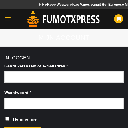
Ga
✨✨✨Koop Wegwerpbare Vapes vanuit Het Europese Magazijn
naar
inhoud
MIJN ACCOUNT
INLOGGEN
Vereist
Gebruikersnaam of e-mailadres
*
Vereist
Wachtwoord
*
Herinner me