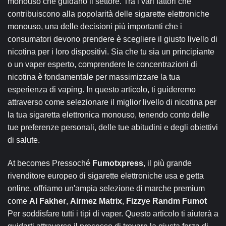
monouso che guidano il settore. Tra i vari fattori che
contribuiscono alla popolarità delle sigarette elettroniche
monouso, una delle decisioni più importanti che i
consumatori devono prendere è scegliere il giusto livello di
nicotina per i loro dispositivi. Sia che tu sia un principiante
o un vaper esperto, comprendere le concentrazioni di
nicotina è fondamentale per massimizzare la tua
esperienza di vaping. In questo articolo, ti guideremo
attraverso come selezionare il miglior livello di nicotina per
la tua sigaretta elettronica monouso, tenendo conto delle
tue preferenze personali, delle tue abitudini e degli obiettivi
di salute.
At becomes Pressoché
Fumotxpress
, il più grande
rivenditore europeo di sigarette elettroniche usa e getta
online, offriamo un'ampia selezione di marche premium
come
Al Fakher
,
Airmez Matrix
,
Fizzy
e
Randm Fumot
Per soddisfare tutti i tipi di vaper. Questo articolo ti aiuterà a