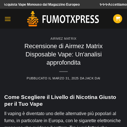
Salta
 Monouso dal Magazzino Europeo
✨✨✨Accettiamo ordini da privati
ai
contenuti
AIRMEZ MATRIX
Recensione di Airmez Matrix
Disposable Vape: Un'analisi
approfondita
PUBBLICATO IL
MARZO 31, 2025
DA
JACK DAI
Come Scegliere il Livello di Nicotina Giusto
per il Tuo Vape
Il vaping è diventato uno delle alternative più popolari al
fumo, in particolare in Europa, con le sigarette elettroniche