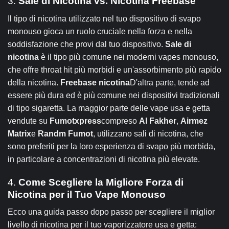
3.
Sale di Nicotina vs. Nicotina Freebase
Il tipo di nicotina utilizzato nel tuo dispositivo di svapo
monouso gioca un ruolo cruciale nella forza e nella
soddisfazione che provi dal tuo dispositivo.
Sale di
nicotina
è il tipo più comune nei moderni vapes monouso,
che offre throat hit più morbidi e un'assorbimento più rapido
della nicotina.
Freebase nicotina
D'altra parte, tende ad
essere più dura ed è più comune nei dispositivi tradizionali
di tipo sigaretta. La maggior parte delle vape usa e getta
vendute su
Fumotxpress
compreso
Al Fakher
,
Airmez
Matrix
e
Randm Fumot
, utilizzano sali di nicotina, che
sono preferiti per la loro esperienza di svapo più morbida,
in particolare a concentrazioni di nicotina più elevate.
4.
Come Scegliere la Migliore Forza di
Nicotina per il Tuo Vape Monouso
Ecco una guida passo dopo passo per scegliere il miglior
livello di nicotina per il tuo vaporizzatore usa e getta: