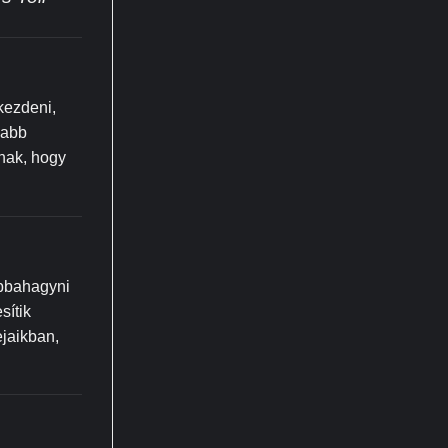
kezdeni,
yabb
nak, hogy
abbahagyni
sítik
ejaikban,