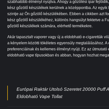
szabhatóbb élményt nyújtva. Ahogy a gőzölési ipar fejlődik
kész gőzölő készülékek kerülnek a középpontba. Az egyik l
szintje az Ön gőzölő készülékében. Ebben a cikkben azt fog
kész gőzölő készülékéhez, különös hangsúlyt fektetve a F
gőzölő készülékek számára, elérhető termékekre.
Akár tapasztalt vaporer vagy új a eldobható e-cigaretták v
a kényelem közötti tökéletes egyensúly megtalálásához. A 
preferenciáinak és kellemes élményt nyújt. Ez az útmutató
eldobható vape típusokban és abban, hogyan hozhat megal
Európai Raktár Utolsó Szeretet 20000 Puff Al
Eldobható Vape Tollat