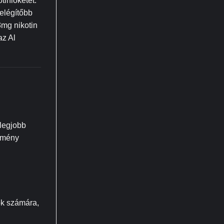
tinlöketet.
elégítőbb
3mg nikotin
az Al
 legjobb
élmény
ok számára,