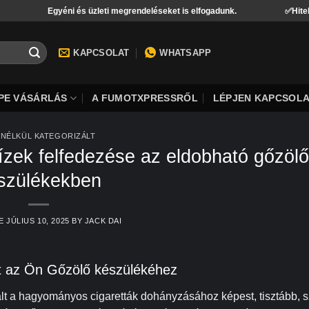
gyéni és üzleti megrendeléseket is elfogadunk.
✅Hitelkártyás Fizet
KAPCSOLAT
WHATSAPP
PE VÁSÁRLÁS
A FUMOTXPRESSRŐL
LÉPJEN KAPCSOLA
 NÉLKÜL KATEGORIZÁLT
zek felfedezése az eldobható gőzölő
szülékekben
VE
JÚLIUS 10, 2025
BY
JACK DAI
et az Ön Gőzölő készülékéhez
ált a hagyományos cigaretták dohányzásához képest, tisztább, 