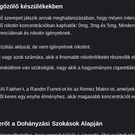
 gőzölő készülékekben
ntő szerepet játszik annak meghatározásában, hogy milyen intenz
ő nikotin koncentrációban kaphatók: 0mg, 3mg és 5mg. Minden 
renciáknak és nikotin igényeknek.
rizálás aktusát, de nem igényelnek nikotint.
vagy azok számára, akik a finomabb nikotinlöketet részesítik e
orokütésre van szükségük, vagy akik a hagyományos cigarettákr
 Al Fakher-t, a Randm Fumot-ot és az Airmez Matrix-ot, amelye
erőt keres egy enyhe élményhez, akár magasabb koncentrációt 
erőt a Dohányzási Szokások Alapján