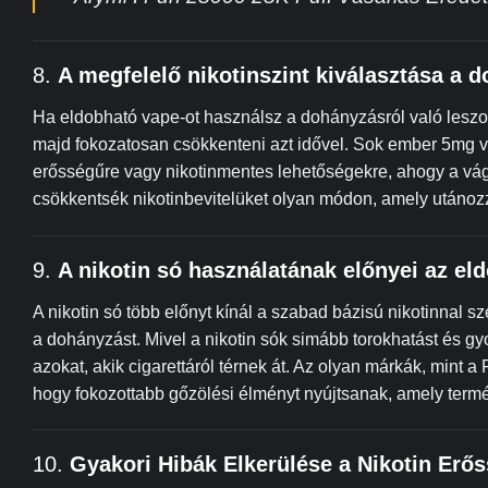
8.
A megfelelő nikotinszint kiválasztása a 
Ha eldobható vape-ot használsz a dohányzásról való lesz
majd fokozatosan csökkenteni azt idővel. Sok ember 5mg v
erősségűre vagy nikotinmentes lehetőségekre, ahogy a vá
csökkentsék nikotinbevitelüket olyan módon, amely utáno
9.
A nikotin só használatának előnyei az e
A nikotin só több előnyt kínál a szabad bázisú nikotinna
a dohányzást. Mivel a nikotin sók simább torokhatást és gyo
azokat, akik cigarettáról térnek át. Az olyan márkák, mint
hogy fokozottabb gőzölési élményt nyújtsanak, amely term
10.
Gyakori Hibák Elkerülése a Nikotin Erő