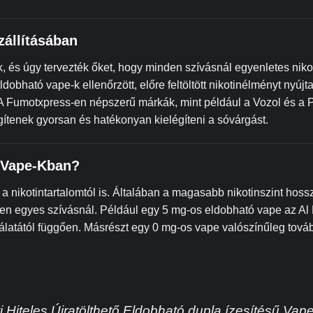
zállításában
, és úgy tervezték őket, hogy minden szívásnál egyenletes niko
dobható vape-k ellenőrzött, előre feltöltött nikotinélményt nyújt
. A Fumotxpress-en népszerű márkák, mint például a Vozol és a 
gítenek gyorsan és hatékonyan kielégíteni a sóvárgást.
ó Vape-Kban?
a nikotintartalomtól is. Általában a magasabb nikotinszint hoss
nden egyes szívásnál. Például egy 5 mg-os eldobható vape az Al 
latától függően. Másrészt egy 0 mg-os vape valószínűleg tovább
 Hiteles Újratölthető Eldobható dupla ízesítésű Vape