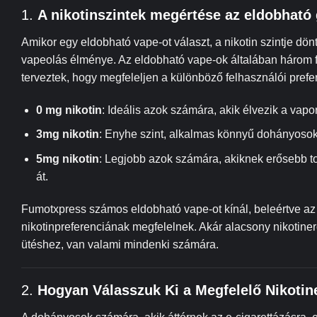
1.
A nikotinszintek megértése az eldobható
Amikor egy eldobható vape-ot választ, a nikotin szintje dö
vapeolás élménye. Az eldobható vape-ok általában három f
terveztek, hogy megfeleljen a különböző felhasználói prefe
0 mg nikotin
: Ideális azok számára, akik élvezik a vapo
3mg nikotin
: Enyhe szint, alkalmas könnyű dohányosok 
5mg nikotin
: Legjobb azok számára, akiknek erősebb t
át.
Fumotxpress számos eldobható vape-ot kínál, beleértve az
nikotinpreferenciának megfelelnek. Akár alacsony nikotin
ütéshez, van valami mindenki számára.
2.
Hogyan Válasszuk Ki a Megfelelő Nikotin