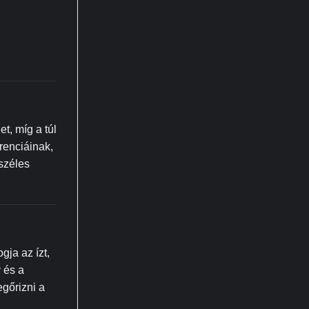
t, míg a túl
renciáinak,
 széles
gja az ízt,
 és a
egőrizni a