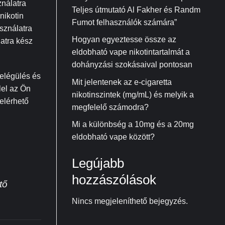
ználatra
Teljes útmutató Al Fakher és Randm
nikotin
Fumot felhasználók számára”
sználatra
Hogyan egyeztesse össze az
atra kész
eldobható vape nikotintartalmát a
dohányzási szokásaival pontosan
ielégülés és
Mit jelentenek az e-cigaretta
lel az Ön
nikotinszintek (mg/mL) és melyik a
elérhető
megfelelő számodra?
Mi a különbség a 10mg és a 20mg
eldobható vape között?
Legújabb
hozzászólások
tő
Nincs megjeleníthető bejegyzés.