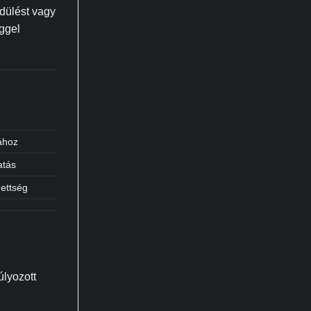
édülést vagy
éggel
gához
atás
dettség
úlyozott