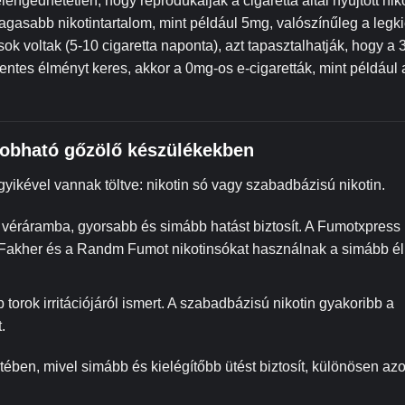
ngedhetetlen, hogy reprodukálják a cigaretta által nyújtott niko
gasabb nikotintartalom, mint például 5mg, valószínűleg a legki
k voltak (5-10 cigaretta naponta), azt tapasztalhatják, hogy a 
tes élményt keres, akkor a 0mg-os e-cigaretták, mint például 
ldobható gőzölő készülékekben
gyikével vannak töltve: nikotin só vagy szabadbázisú nikotin.
 a véráramba, gyorsabb és simább hatást biztosít. A Fumotxpress
l Fakher és a Randm Fumot nikotinsókat használnak a simább 
orok irritációjáról ismert. A szabadbázisú nikotin gyakoribb a
.
tében, mivel simább és kielégítőbb ütést biztosít, különösen az