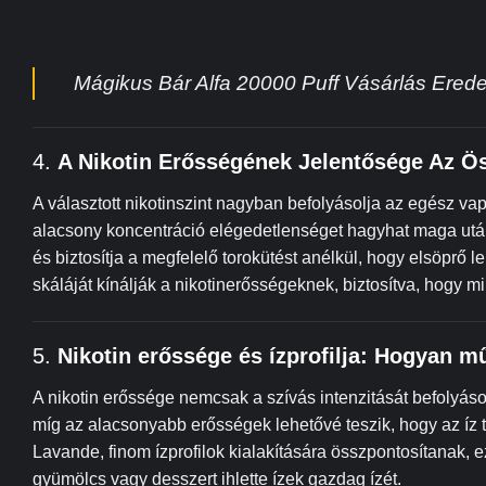
Mágikus Bár Alfa 20000 Puff Vásárlás Eredet
4.
A Nikotin Erősségének Jelentősége Az Ö
A választott nikotinszint nagyban befolyásolja az egész va
alacsony koncentráció elégedetlenséget hagyhat maga után
és biztosítja a megfelelő torokütést anélkül, hogy elsöprő 
skáláját kínálják a nikotinerősségeknek, biztosítva, hogy 
5.
Nikotin erőssége és ízprofilja: Hogyan 
A nikotin erőssége nemcsak a szívás intenzitását befolyásol
míg az alacsonyabb erősségek lehetővé teszik, hogy az íz 
Lavande, finom ízprofilok kialakítására összpontosítanak, 
gyümölcs vagy desszert ihlette ízek gazdag ízét.