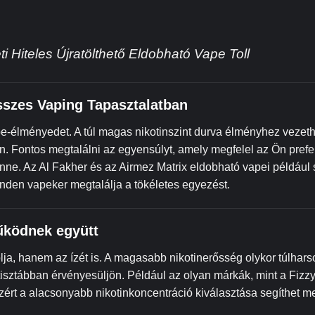
i Hiteles Újratölthető Eldobható Vape Toll
sszes Vaping Tapasztalatban
pe-élményedet. A túl magas nikotinszint durva élményhez vezethe
. Fontos megtalálni az egyensúlyt, amely megfelel az Ön prefe
lenne. Az Al Fakher és az Airmez Matrix eldobható vapei például
minden vapeker megtalálja a tökéletes egyezést.
működnek együtt
ja, hanem az ízét is. A magasabb nikotinerősség olykor túlharso
tisztábban érvényesüljön. Például az olyan márkák, mint a Fizzy
ezért a alacsonyabb nikotinkoncentráció kiválasztása segíthet m