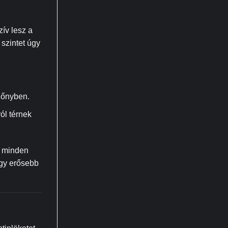
ív lesz a
szintet úgy
lőnyben.
ól térnek
k minden
egy erősebb