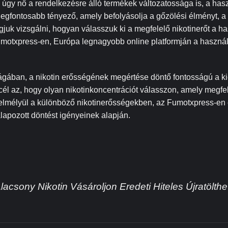
, úgy nő a rendelkezésre álló termékek változatossága is, a has
egfontosabb tényező, amely befolyásolja a gőzölési élményt, a 
juk vizsgálni, hogyan válasszuk ki a megfelelő nikotinerőt a ha
umotxpress-en, Európa legnagyobb online platformján a használ
ilágában, a nikotin erősségének megértése döntő fontosságú a k
cél az, hogy olyan nikotinkoncentrációt válasszon, amely megfe
 elmélyül a különböző nikotinerősségekben, az Fumotxpress-en 
apozott döntést igényeinek alapján.
acsony Nikotin Vásároljon Eredeti Hiteles Újratölthe