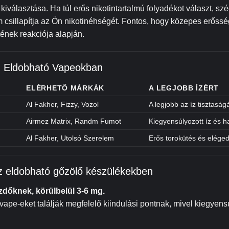
kiválasztása. Ha túl erős nikotintartalmú folyadékot választ, sz
em csillapítja az Ön nikotinéhségét. Fontos, hogy közepes erőss
ének reakciója alapján.
az Eldobható Vapeokban
ELÉRHETŐ MÁRKÁK
A LEGJOBB ÍZÉRT
Al Fakher, Fizzy, Vozol
A legjobb az íz tisztasá
Airmez Matrix, Randm Fumot
Kiegyensúlyozott íz és h
Al Fakher, Utolsó Szerelem
Erős torokütés és elége
az eldobható gőzölő készülékekben
zdőknek, körülbelül 3-6 mg.
vape-eket találják megfelelő kiindulási pontnak, mivel kiegyens