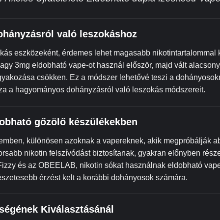
dohányzásról való leszokáshoz
okás eszközeként, érdemes lehet magasabb nikotintartalommal 
agy 3mg eldobható vape-ot használ először, majd vált alacson
gyakozása csökken. Ez a módszer lehetővé teszi a dohányosok
zza a hagyományos dohányzásról való leszokás módszereit.
ldobható gőzölő készülékekben
l szemben, különösen azoknak a vapereknek, akik megpróbálják 
rsabb nikotin felszívódást biztosítanak, gyakran előnyben része
 a Fizzy és az OBEELAB, nikotin sókat használnak eldobható vap
észetesebb érzést kelt a korábbi dohányosok számára.
sségének Kiválasztásánál