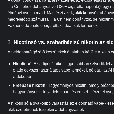
A dohányosok számára, akik áttérnek az e-cigarettázásra, ele
Ha Ön nehéz dohányos volt (20+ cigaretta naponta), egy ma
élményt nyújtja majd. Másrészt azok, akik könnyű dohányoso
megfelelőbb számukra. Ha Ön nem dohányzik, de nikotinmen
Fakher eldobható e-cigaretták, ideálisak lennének.
3.
Nicotinsó vs. szabadbázisú nikotin az e
Az eldobható gőzölő készülékek általában kétféle nikotin e
Nicotinsó
: Ez a típusú nikotin gyorsabban szívódik fel
eladó egyszerhasználatos vape termékei, például az A
érdekében.
Freebase nikotin
: Hagyományos nikotin, amely erősebb t
hagyományos e-folyadékokban, és erősebb érzetet nyújt
A nikotin só a gyakoribb választás az eldobható vape-k ese
akik szeretnének leszokni a dohányzásról.