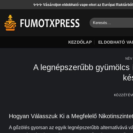
Tartalomjegyzékhez
✨✨✨ Vásároljon eldobható vape-eket az Európai Raktárból
E
ugrás
Keresés:
KEZDŐLAP
ELDOBHATÓ VA
NÉV
A legnépszerűbb gyümölcs í
ké
KÖZZÉTÉ
Hogyan Válasszuk Ki a Megfelelő Nikotinszint
A gőzölés gyorsan az egyik legnépszerűbb alternatívává v