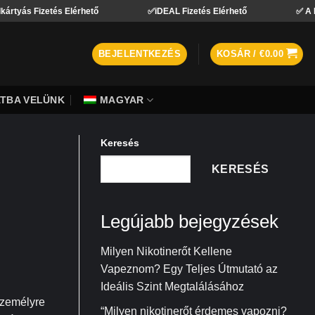
és Elérhető
✅iDEAL Fizetés Elérhető
✅ A BLIK fizetési 
BEJELENTKEZÉS
KOSÁR /
€
0.00
TBA VELÜNK
MAGYAR
Keresés
KERESÉS
Legújabb bejegyzések
Milyen Nikotinerőt Kellene
Vapeznom? Egy Teljes Útmutató az
Ideális Szint Megtalálásához
személyre
“Milyen nikotinerőt érdemes vapozni?