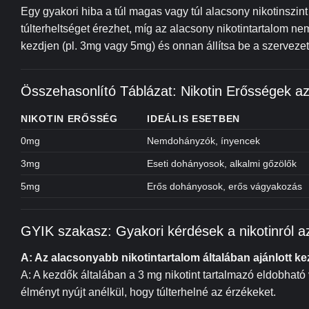
Egy gyakori hiba a túl magas vagy túl alacsony nikotinszint 
túlterheltséget érezhet, míg az alacsony nikotintartalom n
kezdjen (pl. 3mg vagy 5mg) és onnan állítsa be a szervezet
Összehasonlító Táblázat: Nikotin Erősségek 
NIKOTIN ERŐSSÉG
IDEÁLIS ESETBEN
0mg
Nemdohányzók, ínyencek
3mg
Eseti dohányosok, alkalmi gőzölők
5mg
Erős dohányosok, erős vágyakozás
GYIK szakasz: Gyakori kérdések a nikotinról 
A: Az alacsonyabb nikotintartalom általában ajánlott ke
A: A kezdők általában a 3 mg nikotint tartalmazó eldobható 
élményt nyújt anélkül, hogy túlterhelné az érzékeket.