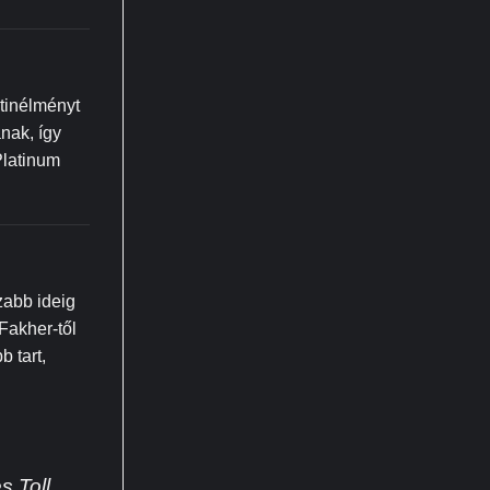
tinélményt
anak, így
Platinum
zabb ideig
Fakher-től
 tart,
s Toll