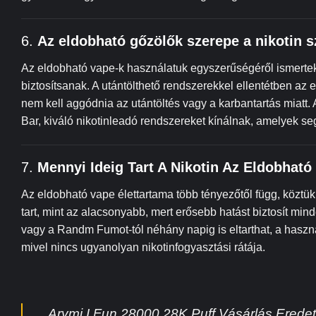
6.
Az eldobható gőzölők szerepe a nikotin s
Az eldobható vape-k használatuk egyszerűségéről ismertek
biztosítsanak. A utántölthető rendszerekkel ellentétben az el
nem kell aggódnia az utántöltés vagy a karbantartás miatt
Bar, kiváló nikotinleadó rendszereket kínálnak, amelyek se
7.
Mennyi Ideig Tart A Nikotin Az Eldobhat
Az eldobható vape élettartama több tényezőtől függ, köztük 
tart, mint az alacsonyabb, mert erősebb hatást biztosít mi
vagy a Randm Fumot-tól néhány napig is eltarthat, a haszná
mivel nincs ugyanolyan nikotinfogyasztási rátája.
Arymi I Fun 28000 28K Puff Vásárlás Eredeti