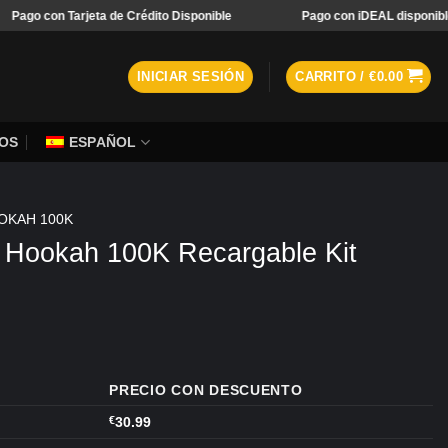
con Tarjeta de Crédito Disponible
Pago con iDEAL disponible
INICIAR SESIÓN
CARRITO /
€
0.00
OS
ESPAÑOL
OKAH 100K
Hookah 100K Recargable Kit
l
ngo
PRECIO CON DESCUENTO
ecios:
0,99
€
30.99
sta