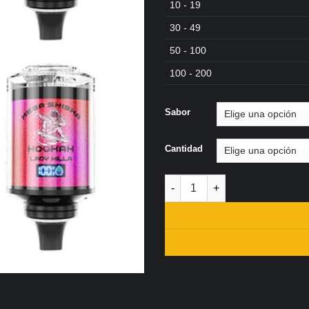
10 - 19
€1
30 - 49
50 - 100
100 - 200
Sabor
Cantidad
NR Mega Shisha Hookah 100K R