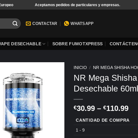
Aceptamos pedidos de particulares y empresas.
Pago 
CONTACTAR
WHATSAPP
VAPE DESECHABLE
SOBRE FUMOTXPRESS
CONTÁCTEN
INICIO
/
NR MEGA SHISHA HO
NR Mega Shisha 
Desechable 60m
Ra
30.99
–
110.99
€
€
de
CANTIDAD DE COMPRA
pr
€3
1 - 9
ha