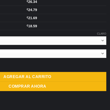
€
26.34
10,99
€
24.79
€
21.69
€
18.59
CLARO
ecargable Kit Desechable 60ml cantidad
AGREGAR AL CARRITO
COMPRAR AHORA