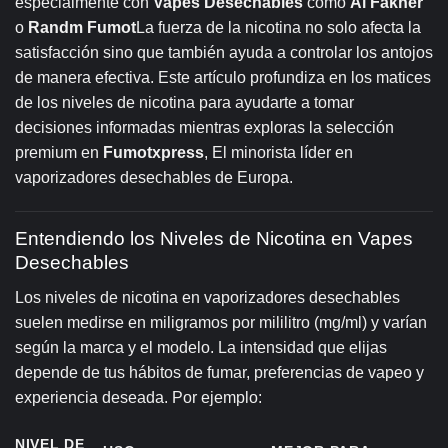
especialmente con
Vapes Desechables
como
Al Fakher
o
Randm Fumot
La fuerza de la nicotina no solo afecta la
satisfacción sino que también ayuda a controlar los antojos
de manera efectiva. Este artículo profundiza en los matices
de los niveles de nicotina para ayudarte a tomar
decisiones informadas mientras exploras la selección
premium en
Fumotxpress
,
El minorista líder en
vaporizadores desechables de Europa.
Entendiendo los Niveles de Nicotina en Vapes
Desechables
Los niveles de nicotina en vaporizadores desechables
suelen medirse en miligramos por mililitro (mg/ml) y varían
según la marca y el modelo. La intensidad que elijas
depende de tus hábitos de fumar, preferencias de vapeo y
experiencia deseada. Por ejemplo:
NIVEL DE