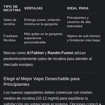
TIPO DE
VENTAJAS
IDEAL PARA
NICOTINA
Principiantes y
Sales de
Entrega suave, irritación
usuarios de alta
nicotina
mínima en la garganta
intensidad
Más golpe en la garganta,
Freebase
Vapers de sub-ohmios
experiencia
Nicotina
y fortalezas más bajas
personalizable
Marcas como
Al Fakher
y
Randm Fumot
utilizan
predominantemente sales de nicotina para atender al
mercado europeo.
Elegir el Mejor Vape Desechable para
Principiantes
Los nuevos vapeadores deben comenzar con niveles
medios de nicotina (10-12 mg/ml) para equilibrar la
satisfacción sin sobrecargar el sistema. Opciones como
La