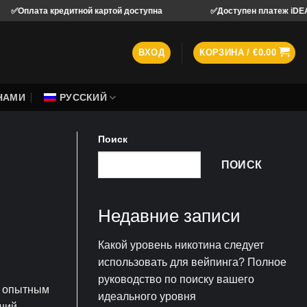
редитной картой доступна
✅Доступен платеж iDEAL
ВХОД
КОРЗИНА /
€
0.00
НАМИ
РУССКИЙ
Поиск
ПОИСК
Недавние записи
Какой уровень никотина следует
использовать для вейпинга? Полное
руководство по поиску вашего
и опытным
идеального уровня
йший