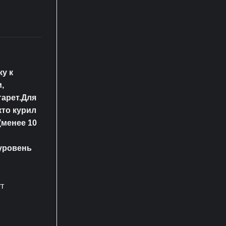
у к
,
гарет.Для
кто курил
(менее 10
уровень
т