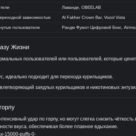
атели
Лаванде, OBEELAB
переходной зависимостью
Al Fakher Crown Bar, Vozol Vista
нутые пользователи
Рандм Фумот Цифровой Бокс, Airme
азу Жизни
мальных пользователей или пользователей, которые ценя
ус, идеально подходит для перехода курильщиков.
влетворяющий заядлых курильщиков и никотиновых энтузи
горлу
енсивный удар по горлу, но могут слегка снизить чёткость 
ности вкуса, обеспечивая более плавное вдыхание.
ax-15000-puffs-0-