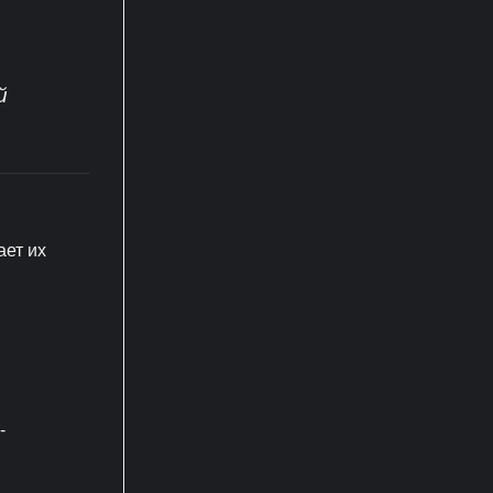
й
ает их
-