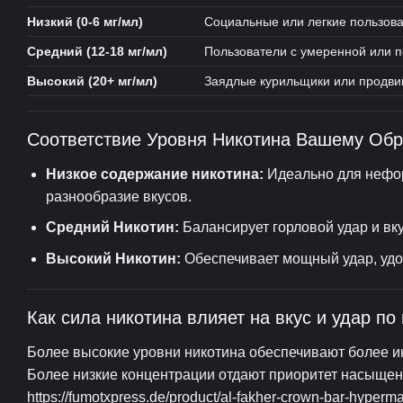
Низкий (0-6 мг/мл)
Социальные или легкие пользов
Средний (12-18 мг/мл)
Пользователи с умеренной или 
Высокий (20+ мг/мл)
Заядлые курильщики или продви
Соответствие Уровня Никотина Вашему Обр
Низкое содержание никотина:
Идеально для нефор
разнообразие вкусов.
Средний Никотин:
Балансирует горловой удар и вк
Высокий Никотин:
Обеспечивает мощный удар, удо
Как сила никотина влияет на вкус и удар по 
Более высокие уровни никотина обеспечивают более инт
Более низкие концентрации отдают приоритет насыщен
https://fumotxpress.de/product/al-fakher-crown-bar-hyperm