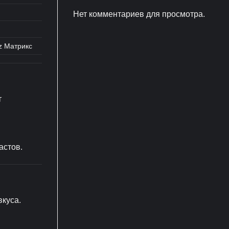
Нет комментариев для просмотра.
z Матрикс
т
астов.
вкуса.