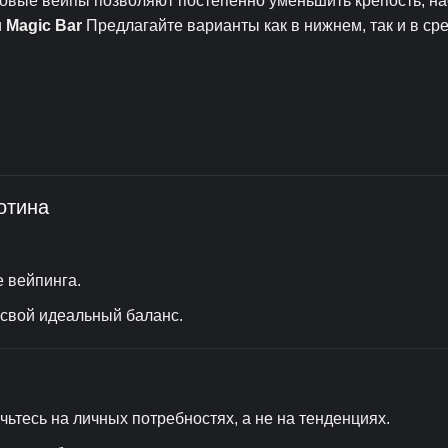
азовые вейпы позволяют постепенно уменьшить крепость, н
и
Magic Bar
Предлагайте варианты как в нижнем, так и в ср
отина
 вейпинга.
 свой идеальный баланс.
ьтесь на личных потребностях, а не на тенденциях.