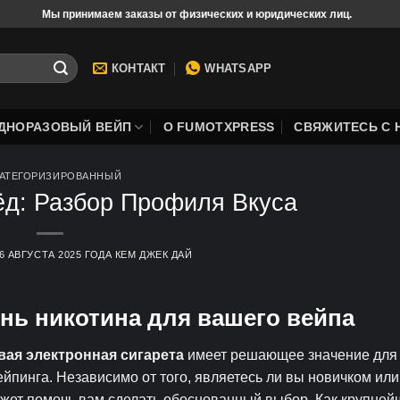
ринимаем заказы от физических и юридических лиц.
✅Оплата к
КОНТАКТ
WHATSAPP
ОДНОРАЗОВЫЙ ВЕЙП
О FUMOTXPRESS
СВЯЖИТЕСЬ С 
АТЕГОРИЗИРОВАННЫЙ
д: Разбор Профиля Вкуса
6 АВГУСТА 2025 ГОДА
КЕМ
ДЖЕК ДАЙ
нь никотина для вашего вейпа
ая электронная сигарета
имеет решающее значение для
йпинга. Независимо от того, являетесь ли вы новичком ил
ожет помочь вам сделать обоснованный выбор. Как крупне