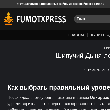
Перейти
✨✨Закупите одноразовые вейпы из Европейского склада
Мы п
к
содержанию
Поиск
для:
ГЛАВНАЯ
КУПИТЬ 
НЕК
Шипучий Дыня лё
ОПУБЛИКОВАНО
Как выбрать правильный урове
Поиск идеального уровня никотина в вашем
Одноразов
удовлетворительного и персонализированного опыта ве
вейпером, понимание различий в крепости никотина м