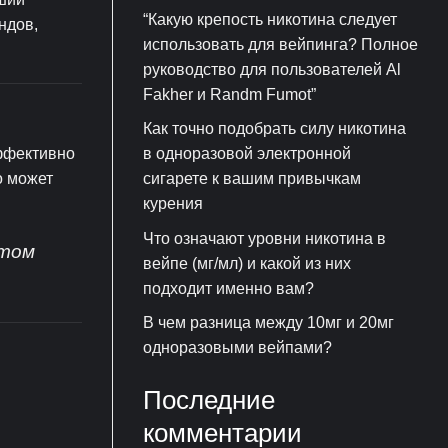
“Какую крепость никотина следует
ндов,
использовать для вейпинга? Полное
руководство для пользователей Al
Fakher и Randm Fumot”
Как точно подобрать силу никотина
эффективно
в одноразовой электронной
о может
сигарете к вашим привычкам
курения
Что означают уровни никотина в
птом
вейпе (мг/мл) и какой из них
подходит именно вам?
В чем разница между 10мг и 20мг
одноразовыми вейпами?
Последние
комментарии