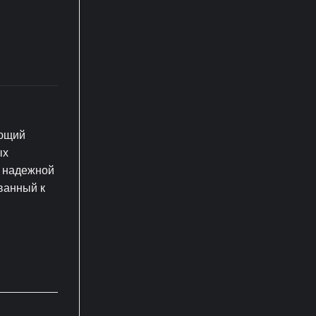
ующий
ых
и надежной
ванный к