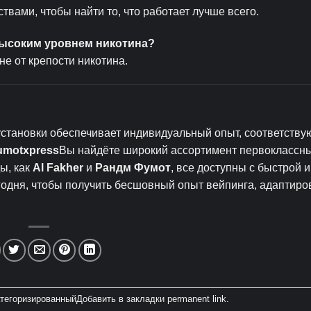
вами, чтобы найти то, что работает лучше всего.
высоким уровнем никотина?
не от крепости никотина.
становки обеспечивает индивидуальный опыт, соответств
umotxpress
Вы найдёте широкий ассортимент первоклассн
ы, как
Al Fakher
и
Рандм Фумот
, все доступны с быстрой 
годня, чтобы получить бесшовный опыт вейпинга, адаптиро
тегоризированный
Добавить в закладки
permanent link
.