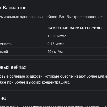
х Вариантов
емиальных одноразовых вейпов. Вот быстрое сравнение:
ЗАМЕТНЫЕ ВАРИАНТЫ СИЛЫ
12-20 мг/мл
ечность
0-18 мг/мл
сплей
20+ мг/мл
овых вейпах
вые солевые жидкости, которые обеспечивают более мягки
же при более высоких концентрациях.
ина