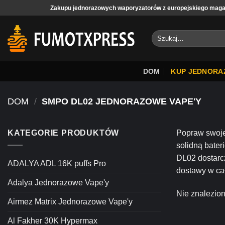
Pomiń
Zakupu jednorazowych waporyzatorów z europejskiego magazynu
zawartość
Szukaj:
DOM
KUP JEDNORA
DOM
/
SMPO DL02 JEDNORAZOWE VAPE'Y
KATEGORIE PRODUKTÓW
Popraw swoje
solidną bate
DL02 dostarc
ADALYA ADL 16K puffs Pro
dostawy w ca
Adalya Jednorazowe Vape'y
Nie znalezio
Airmez Matrix Jednorazowe Vape'y
Al Fakher 30K Hypermax