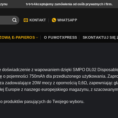
✨✨✨Akceptujemy zamówienia od osób prywatnych i firm.
KONTAKT
WHATSAPP
ZOWĄ E-PAPIEROS
O FUMOTXPRESS
SKONTAKTUJ SIĘ 
 doświadczenie z wapowaniem dzięki SMPO DL02 Disposable
rię o pojemności 750mAh dla przedłużonego użytkowania. Zapr
za zadowalające 20W mocy z opornością 0,6Ω, zapewniając gła
łej Europie z naszego europejskiego magazynu, z szacowanym 
no produktów pasujących do Twojego wyboru.