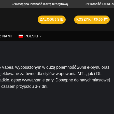
✅Dostępna Płatność Kartą Kredytową
✅Płatność iDEAL dostępn
ZALOGUJ SIĘ
KOSZYK /
€
0.00
Z NAMI
POLSKI
 Vapes, wyposażonym w dużą pojemność 20ml e-płynu oraz
ojektowane zarówno dla stylów wapowania MTL, jak i DL,
dkie, gęste wytwarzanie pary. Dostępne do natychmiastowej
czasem przyjazdu 3-7 dni.